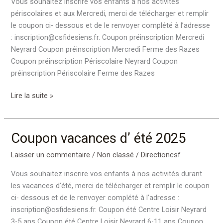
Vous souhaitez inscrire vos enfants à nos activités
2025-
périscolaires et aux Mercredi, merci de télécharger et remplir
2026
le coupon ci- dessous et de le renvoyer complété à l’adresse
: inscription@csfidesiens.fr. Coupon préinscription Mercredi
Neyrard Coupon préinscription Mercredi Ferme des Razes
Coupon préinscription Périscolaire Neyrard Coupon
préinscription Périscolaire Ferme des Razes
Lire la suite »
Coupon vacances d’ été 2025
Coupon
vacances
Laisser un commentaire
/
Non classé
/
Directioncsf
d’
été
Vous souhaitez inscrire vos enfants à nos activités durant
2025
les vacances d’été, merci de télécharger et remplir le coupon
ci- dessous et de le renvoyer complété à l’adresse :
inscription@csfidesiens.fr. Coupon été Centre Loisir Neyrard
3-5 ans Coupon été Centre Loisir Neyrard 6-11 ans Coupon