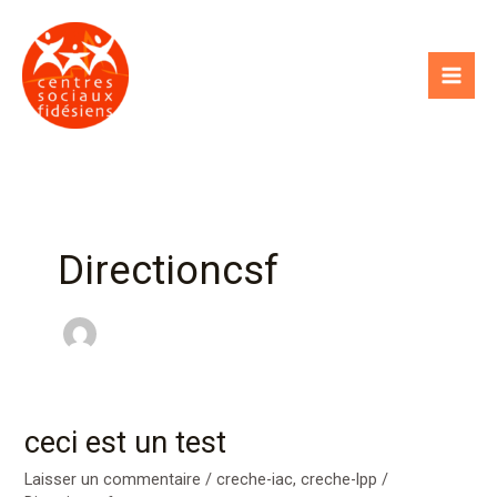
Aller
au
contenu
Directioncsf
ceci est un test
ceci
est
Laisser un commentaire
/
creche-iac
,
creche-lpp
/
un