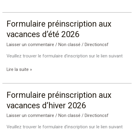
Formulaire préinscription aux
Formulaire
préinscription
vacances d’été 2026
aux
vacances
Laisser un commentaire
/
Non classé
/
Directioncsf
d’été
Veuillez trouver le formulaire d’inscription sur le lien suivant
2026
Lire la suite »
Formulaire préinscription aux
Formulaire
préinscription
vacances d’hiver 2026
aux
vacances
Laisser un commentaire
/
Non classé
/
Directioncsf
d’hiver
Veuillez trouver le formulaire d’inscription sur le lien suivant
2026