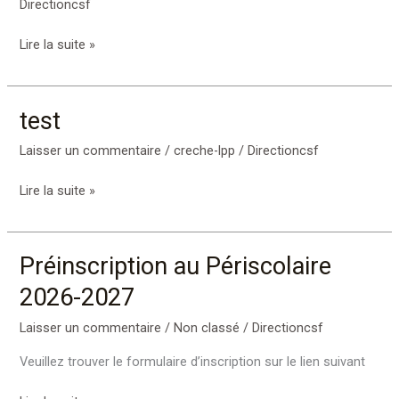
Directioncsf
test
Lire la suite »
test
test
Laisser un commentaire
/
creche-lpp
/
Directioncsf
Lire la suite »
Préinscription au Périscolaire
Préinscription
au
2026-2027
Périscolaire
2026-
Laisser un commentaire
/
Non classé
/
Directioncsf
2027
Veuillez trouver le formulaire d’inscription sur le lien suivant