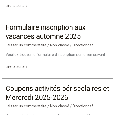
Lire la suite »
Formulaire inscription aux
Formulaire
inscription
vacances automne 2025
aux
vacances
Laisser un commentaire
/
Non classé
/
Directioncsf
automne
Veuillez trouver le formulaire d’inscription sur le lien suivant
2025
Lire la suite »
Coupons activités périscolaires et
Coupons
activités
Mercredi 2025-2026
périscolaires
et
Laisser un commentaire
/
Non classé
/
Directioncsf
Mercredi