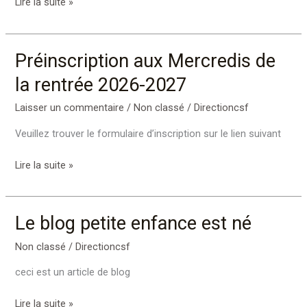
Lire la suite »
Préinscription aux Mercredis de
Préinscription
aux
la rentrée 2026-2027
Mercredis
de
Laisser un commentaire
/
Non classé
/
Directioncsf
la
Veuillez trouver le formulaire d’inscription sur le lien suivant
rentrée
2026-
Lire la suite »
2027
Le blog petite enfance est né
Le
blog
Non classé
/
Directioncsf
petite
enfance
ceci est un article de blog
est
né
Lire la suite »