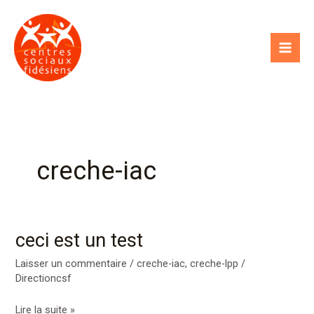
Aller
au
contenu
creche-iac
ceci est un test
ceci
est
Laisser un commentaire
/
creche-iac
,
creche-lpp
/
un
Directioncsf
test
Lire la suite »